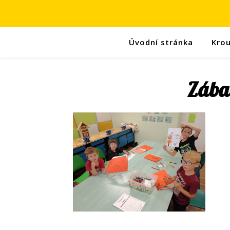
Úvodní stránka
Kro
Zába