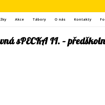
užky
Akce
Tábory
O nás
Kontakty
Fo
vná sPECKA II. – předškolní