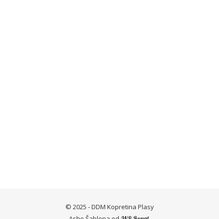
© 2025 - DDM Kopretina Plasy
Ashe Šablona od
.
WP Royal